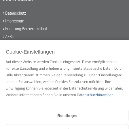
Datenschutz
Impressum
Erklärung Barrierefreiheit
AEB's
Teil des NETINERA Konzerns
Cookie-Einstellungen
Auf dieser Website werden Cookies eingesetzt. Diese ermöglichen die
korrekte Darstellung und erheben anonymisierte statistische Daten. Durch
Service
"Alle Akzeptieren" stimmen Sie der Verwendung zu. Über "Einstellungen"
können Sie auswählen, welche Cookies Sie zulassen möchten. Ihre
personal@laenderbahn.com
Einwilligung können Sie jederzeit in der Datenschutzerklärung widerrufen.
Weitere Informationen finden Sie in unseren
Datenschutzhinweisen
.
Die Länderbahn GmbH DLB / Regentalbahn GmbH
Bahnhofsplatz 1
94234 Viechtach
Einstellungen