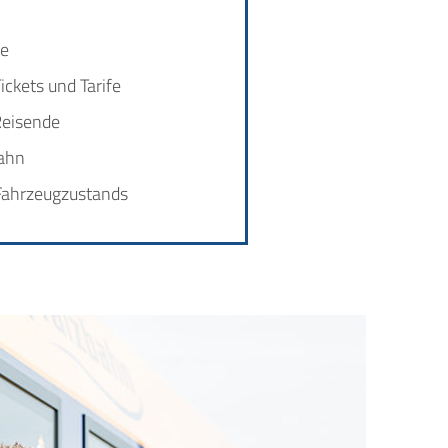
te
ckets und Tarife
Reisende
bahn
 Fahrzeugzustands